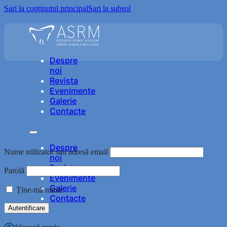
Sari la conținutul principal
Sari la subsol
Despre
noi
Revista
Evenimente
Galerie
Contacte
Despre
Nume utilizator sau adresă email
noi
Revista
Parolă
Evenimente
Galerie
Ține-mă minte
Contacte