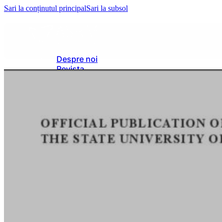
Sari la conținutul principal
Sari la subsol
Despre noi
Revista
Evenimente
Galerie
Contacte
Despre noi
Revista
Evenimente
Galerie
Contacte
Autentificare